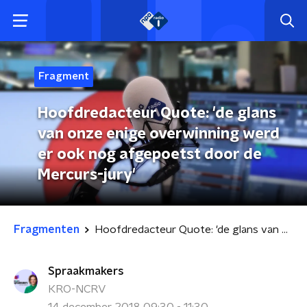
Fragment
Hoofdredacteur Quote: 'de glans
van onze enige overwinning werd
er ook nog afgepoetst door de
Mercurs-jury'
Fragmenten
Hoofdredacteur Quote: 'de glans van onze enige overwinning werd er ook nog afgepoetst door de Mercurs-jury'
Spraakmakers
KRO-NCRV