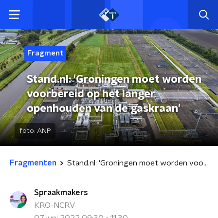
Fragment
Stand.nl: 'Groningen moet worden
voorbereid op het langer
openhouden van de gaskraan'
foto:
ANP
Fragmenten
Stand.nl: 'Groningen moet worden voorbereid op het langer openhouden van de gaskraan'
Spraakmakers
KRO-NCRV