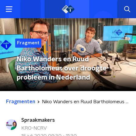
Fragment
Niko Wanders en Ruud
Bartholomeus over droogte-
probleem in Nederland
Fragmenten
Niko Wanders en Ruud Bartholomeus over droogte-probleem in Nederland
Spraakmakers
KRO-NCRV