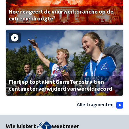
Hoe reageert de vuurwerkbranche op de
extreme droogte?
Fierljep toptalent Germ Terpstra tien
centimeter verwijderd van wereldrecord
Alle fragmenten
Wie luistert
weet meer