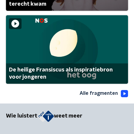
terecht kwam
De heilige Fransiscus als inspiratiebron
voor jongeren
Alle fragmenten
Wie luistert
weet meer