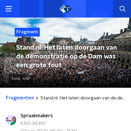
Fragment
Stand.nl: Het laten doorgaan van
de demonstratie op de Dam was
een grote fout
foto:
ANP
Fragmenten
Stand.nl: Het laten doorgaan van de demonstratie op de Dam was een grote fout
Spraakmakers
KRO-NCRV