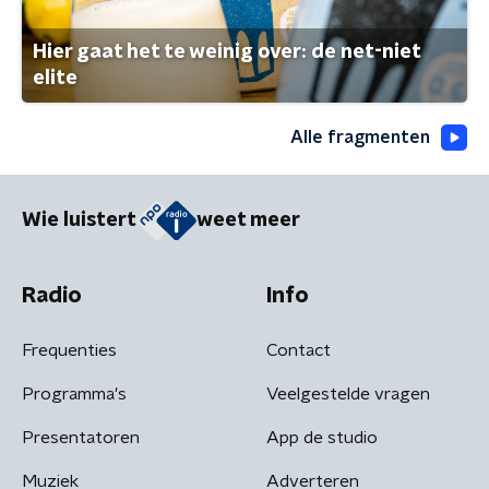
Hier gaat het te weinig over: de net-niet
elite
Alle fragmenten
Wie luistert
weet meer
Radio
Info
Frequenties
Contact
Programma's
Veelgestelde vragen
Presentatoren
App de studio
Muziek
Adverteren