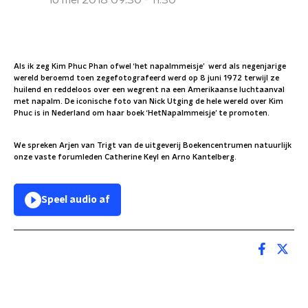
16 mei 2018 09:30 - 11:30
Als ik zeg Kim Phuc Phan ofwel ‘het napalmmeisje’ werd als negenjarige
wereld beroemd toen zegefotografeerd werd op 8 juni 1972 terwijl ze
huilend en reddeloos over een wegrent na een Amerikaanse luchtaanval
met napalm. De iconische foto van Nick Utging de hele wereld over Kim
Phuc is in Nederland om haar boek ‘HetNapalmmeisje’ te promoten.
We spreken Arjen van Trigt van de uitgeverij Boekencentrumen natuurlijk
onze vaste forumleden Catherine Keyl en Arno Kantelberg.
Speel audio af