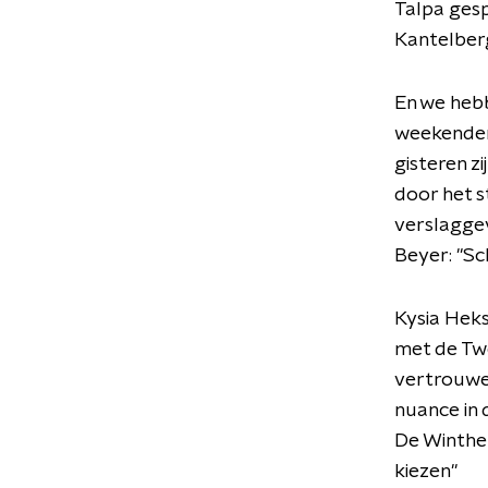
Talpa ges
Kantelberg
En we heb
weekenden
gisteren z
door het s
verslagge
Beyer: "Sc
Kysia Heks
met de Tw
vertrouwen
nuance in 
De Winther
kiezen"