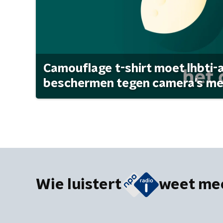
Camouflage t-shirt moet lhbti-
beschermen tegen camera's met 
Wie luistert
weet me