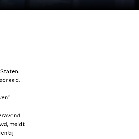
Staten.
edraaid.
wen"
teravond
uwd, meldt
en bij