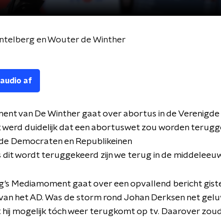
telberg en Wouter de Winther
 audio af
nt van De Winther gaat over abortus in de Verenigde 
k werd duidelijk dat een abortuswet zou worden terugg
de Democraten en Republikeinen
s dit wordt teruggekeerd zijn we terug in de middeleeu
g's Mediamoment gaat over een opvallend bericht gis
 van het AD. Was de storm rond Johan Derksen net gel
 hij mogelijk tóch weer terugkomt op tv. Daarover zoud