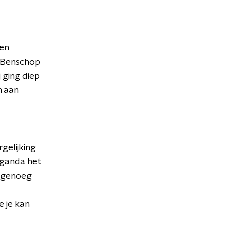
en
 Benschop
 ging diep
n aan
gelijking
aganda het
r genoeg
e je kan