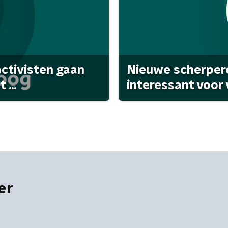
activisten gaan
Nieuwe scherpere
...
interessant voor
er