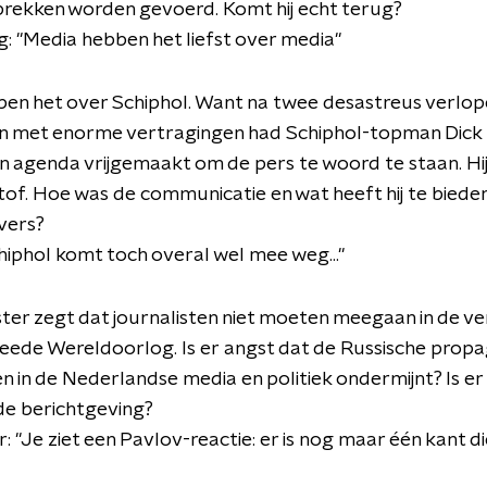
prekken worden gevoerd. Komt hij echt terug?
: "Media hebben het liefst over media"
ben het over Schiphol. Want na twee desastreus verlop
 met enorme vertragingen had Schiphol-topman Dick
ijn agenda vrijgemaakt om de pers te woord te staan. Hij
tof. Hoe was de communicatie en wat heeft hij te biede
vers?
hiphol komt toch overal wel mee weg..."
ter zegt dat journalisten niet moeten meegaan in de ver
eede Wereldoorlog. Is er angst dat de Russische prop
 in de Nederlandse media en politiek ondermijnt? Is e
de berichtgeving?
: "Je ziet een Pavlov-reactie: er is nog maar één kant di