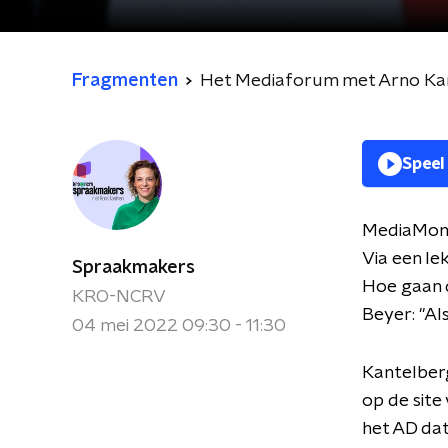
Fragmenten
Het Mediaforum met Arno Kan
Speel
MediaMome
Via een le
Spraakmakers
Hoe gaan 
KRO-NCRV
Beyer: "Al
04 mei 2022 09:30 - 11:30
Kantelber
op de site
het AD dat