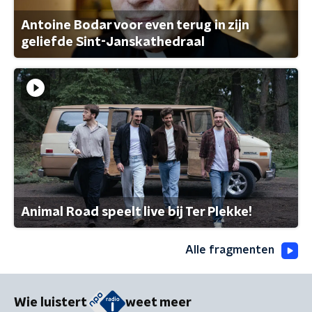
Antoine Bodar voor even terug in zijn
geliefde Sint-Janskathedraal
Animal Road speelt live bij Ter Plekke!
Alle fragmenten
Wie luistert
weet meer