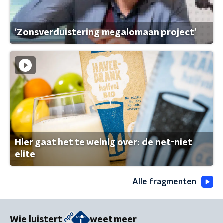
'Zonsverduistering megalomaan project'
Hier gaat het te weinig over: de net-niet
elite
Alle fragmenten
Wie luistert
weet meer