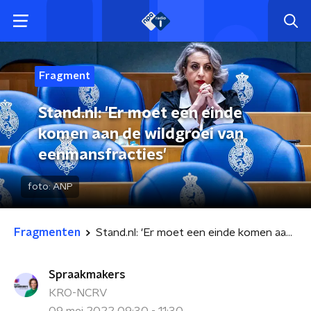
Fragment
Stand.nl: 'Er moet een einde
komen aan de wildgroei van
eenmansfracties'
foto:
ANP
Fragmenten
Stand.nl: 'Er moet een einde komen aan de wildgroei van eenmansfracties'
Spraakmakers
KRO-NCRV