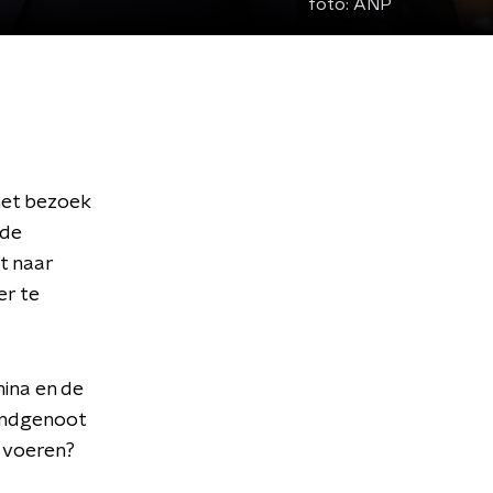
foto:
ANP
het bezoek
 de
t naar
er te
ina en de
ondgenoot
n voeren?