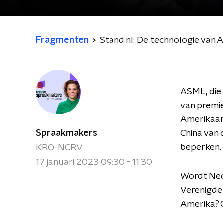
Fragmenten
Stand.nl: De technologie van 
ASML, die 
van premie
Amerikaans
Spraakmakers
China van 
beperken.
KRO-NCRV
17 januari 2023 09:30 - 11:30
Wordt Nede
Verenigde
Amerika? O