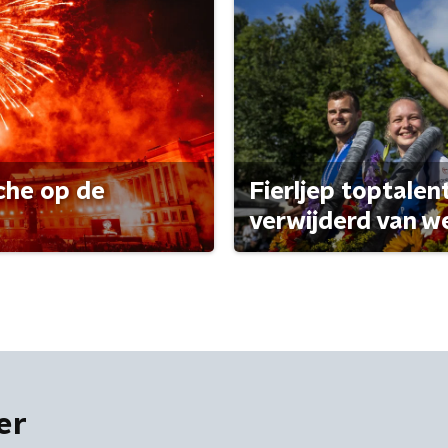
che op de
Fierljep toptalen
verwijderd van w
er