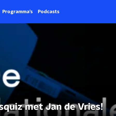
Programma's
Podcasts
squiz met Jan de Vries!