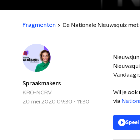
Fragmenten
De Nationale Nieuwsquiz met J
Nieuwsjun
Nieuwsquiz
Vandaag is
Spraakmakers
Wil je ook
KRO-NCRV
via
Nation
20 mei 2020 09:30 - 11:30
Speel