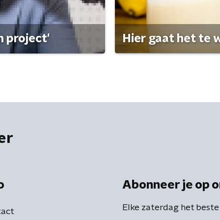
 project'
Hier gaat het te w
er
o
Abonneer je op o
Elke zaterdag het beste
act