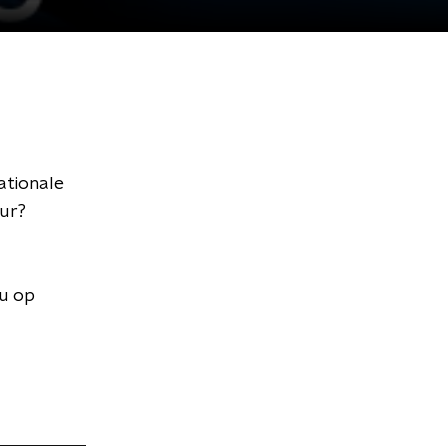
ationale
uur?
nu op