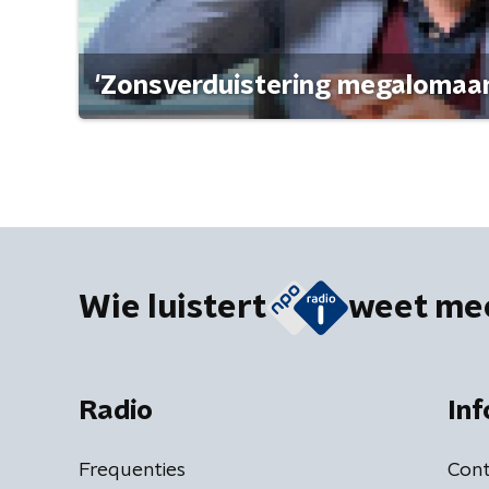
'Zonsverduistering megalomaan
Wie luistert
weet me
Radio
Inf
Frequenties
Cont