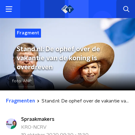
Fragment
Stand.nl: De ophef over de
vakantie van de koning is
overdreven
foto:
ANP
Fragmenten
Stand.nl: De ophef over de vakantie van de koning is overdreven
Spraakmakers
KRO-NCRV