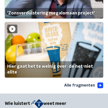
'Zonsverduistering megalomaan project'
Hier gaat het te weinig over: de net-niet
elite
Alle fragmenten
Wie luistert
weet meer