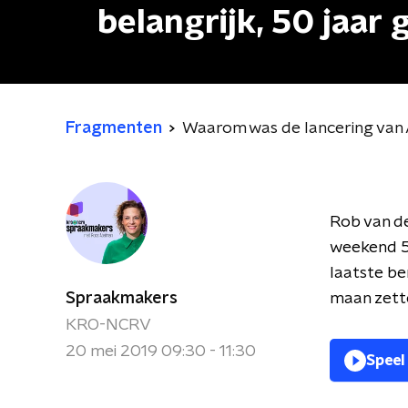
belangrijk, 50 jaar
Fragmenten
Waarom was de lancering van A
Rob van de
weekend 50
laatste be
Spraakmakers
maan zette
KRO-NCRV
20 mei 2019 09:30 - 11:30
Speel