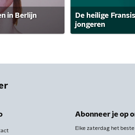
 in Berlijn
De heilige Fransi
jongeren
er
o
Abonneer je op o
Elke zaterdag het beste
act