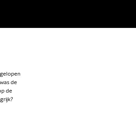
fgelopen
 was de
op de
grijk?