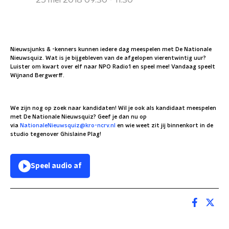
25 mei 2018 09:30 - 11:30
Nieuwsjunks & -kenners kunnen iedere dag meespelen met De Nationale
Nieuwsquiz. Wat is je bijgebleven van de afgelopen vierentwintig uur?
Luister om kwart over elf naar NPO Radio1 en speel mee! Vandaag speelt
Wijnand Bergwerff.
We zijn nog op zoek naar kandidaten! Wil je ook als kandidaat meespelen
met De Nationale Nieuwsquiz? Geef je dan nu op
via
NationaleNieuwsquiz@kro-ncrv.nl
en wie weet zit jij binnenkort in de
studio tegenover Ghislaine Plag!
Speel audio af