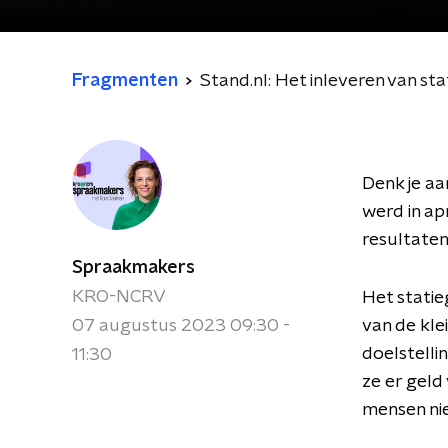
Fragmenten
Stand.nl: Het inleveren van sta
Denk je aan
werd in ap
resultaten 
Spraakmakers
KRO-NCRV
Het statie
07 augustus 2023 09:30 -
van de kle
doelstelli
11:30
ze er geld
mensen nie