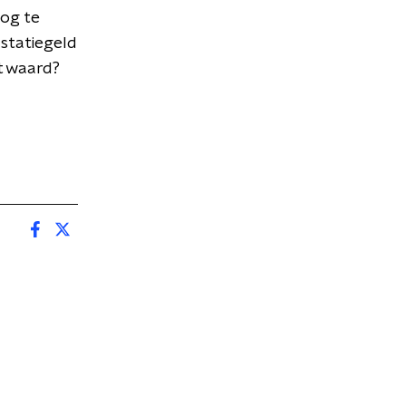
oog te
 statiegeld
at waard?