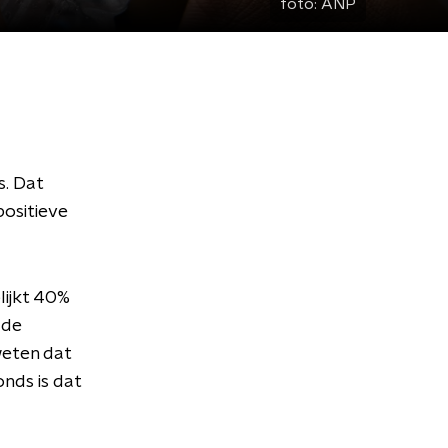
foto:
ANP
s. Dat
positieve
lijkt 40%
 de
weten dat
onds is dat