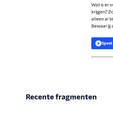
Wat is er 
krijgen? Z
alleen al 
Bewaar jij 
Speel
Recente fragmenten