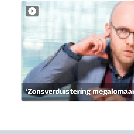
'Zonsverduistering megalomaan