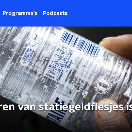
Programma's
Podcasts
ren van statiegeldflesjes i