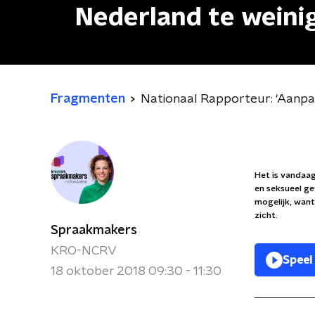
Nederland te weinig
Fragmenten
Nationaal Rapporteur: ‘Aanpak
Het is vandaa
en seksueel ge
mogelijk, wan
zicht.
Spraakmakers
KRO-NCRV
Speel
18 oktober 2018 09:30 - 11:30