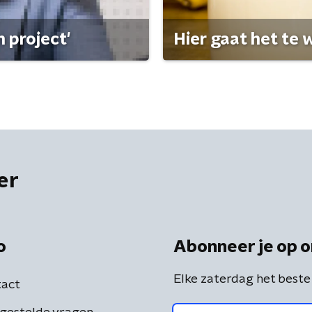
 project'
Hier gaat het te w
er
o
Abonneer je op o
Elke zaterdag het beste
act