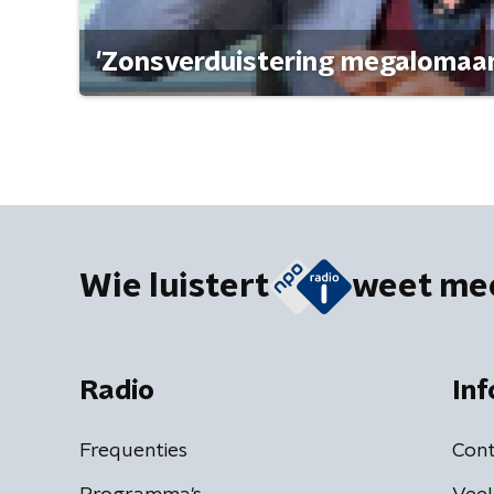
'Zonsverduistering megalomaan
Wie luistert
weet me
Radio
Inf
Frequenties
Cont