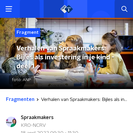
Fragment
Verhalen van Spraakmakers:
Bijles als investering in je kind -
deel 1
foto:
ANP
Fragmenten
Verhalen van Spraakmakers: Bijles als investering in je kind - deel 1
Spraakmakers
KRO-NCRV