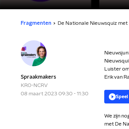
Fragmenten
De Nationale Nieuwsquiz met 
Nieuwsjun
Nieuwsquiz
Luister om
Spraakmakers
Erik van R
KRO-NCRV
08 maart 2023 09:30 - 11:30
Speel
We zijn no
met De Nat