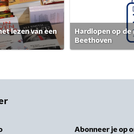
het lezen van een
Hardlopen op de 
Beethoven
er
o
Abonneer je op o