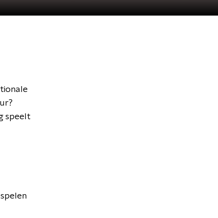
tionale
uur?
g speelt
espelen