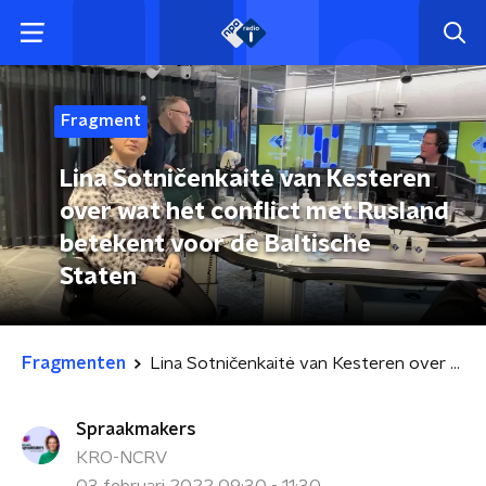
Fragment
Lina Sotničenkaitė van Kesteren
over wat het conflict met Rusland
betekent voor de Baltische
Staten
Fragmenten
Lina Sotničenkaitė van Kesteren over wat het conflict met Rusland betekent voor de Baltische Staten
Spraakmakers
KRO-NCRV