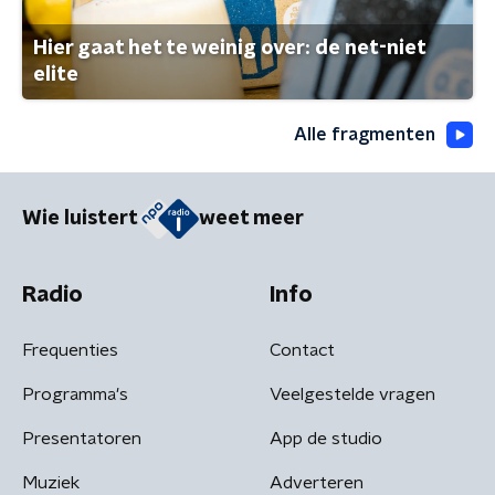
Hier gaat het te weinig over: de net-niet
elite
Alle fragmenten
Wie luistert
weet meer
Radio
Info
Frequenties
Contact
Programma's
Veelgestelde vragen
Presentatoren
App de studio
Muziek
Adverteren