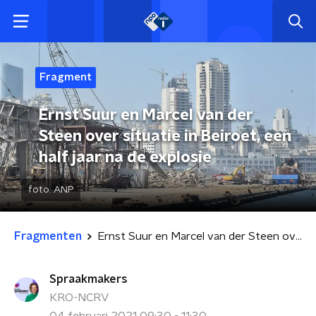
Fragment
Ernst Suur en Marcel van der
Steen over situatie in Beiroet, een
half jaar na de explosie
foto:
ANP
Fragmenten
Ernst Suur en Marcel van der Steen over situatie in Beiroet, een half jaar na de explosie
Spraakmakers
KRO-NCRV