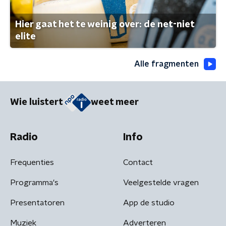
Hier gaat het te weinig over: de net-niet
elite
Alle fragmenten
Wie luistert
weet meer
Radio
Info
Frequenties
Contact
Programma's
Veelgestelde vragen
Presentatoren
App de studio
Muziek
Adverteren