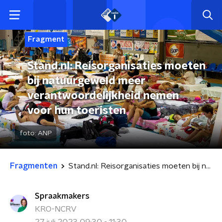
Fragment
Stand.nl: Reisorganisaties moeten
bij natuurgeweld meer
verantwoordelijkheid nemen
voor hun toeristen
foto:
ANP
Fragmenten
Stand.nl: Reisorganisaties moeten bij natuurgeweld meer verantwoordelijkheid nemen voor hun toeristen
Spraakmakers
KRO-NCRV