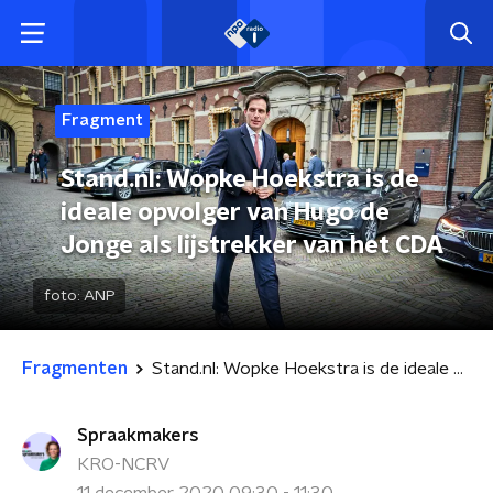
Fragment
Stand.nl: Wopke Hoekstra is de
ideale opvolger van Hugo de
Jonge als lijstrekker van het CDA
foto:
ANP
Fragmenten
Stand.nl: Wopke Hoekstra is de ideale opvolger van Hugo de Jonge als lijstrekker van het CDA
Spraakmakers
KRO-NCRV