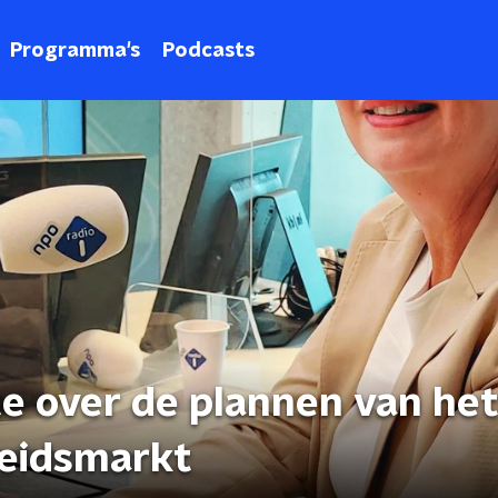
Programma's
Podcasts
te over de plannen van he
beidsmarkt