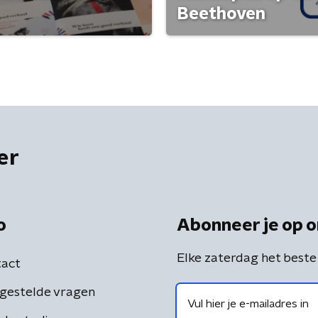
Beethoven
er
o
Abonneer je op o
Elke zaterdag het beste
act
gestelde vragen