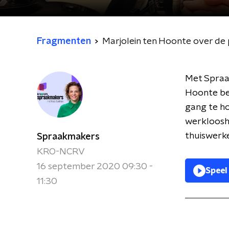
Fragmenten
Marjolein ten Hoonte over de 
Met Spraa
Hoonte be
gang te h
werklooshe
thuiswerken
Spraakmakers
KRO-NCRV
16 september 2020 09:30 -
Speel
11:30