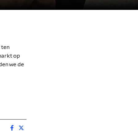
 ten
markt op
den we de