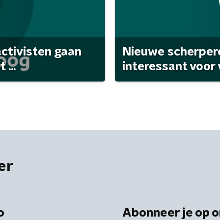
activisten gaan
Nieuwe scherpere
...
interessant voor
er
o
Abonneer je op o