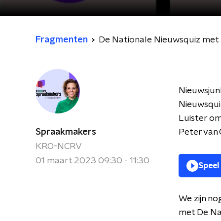
Fragmenten
De Nationale Nieuwsquiz met 
Nieuwsjun
Nieuwsquiz
Luister om
Spraakmakers
Peter van 
KRO-NCRV
01 maart 2023 09:30 - 11:30
Speel
We zijn no
met De Nat