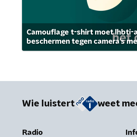
Camouflage t-shirt moet lhbti-
beschermen tegen camera's met 
Wie luistert
weet me
Radio
Inf