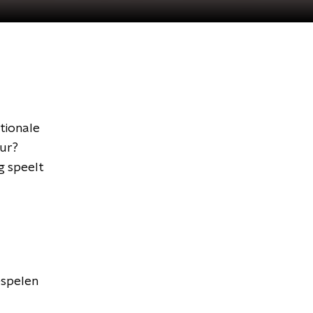
tionale
uur?
g speelt
espelen