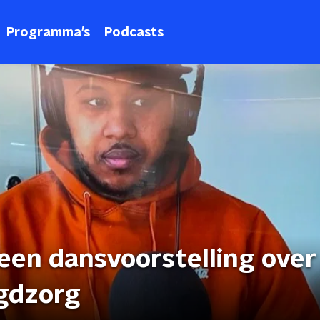
Programma's
Podcasts
en dansvoorstelling over 
gdzorg