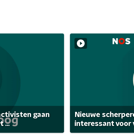
activisten gaan
Nieuwe scherpere
...
interessant voor