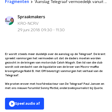
Fragmenten
'Aanslag Telegraaf vermoedelijk vanuit motorclub Caloh Wagoh'
Spraakmakers
KRO-NCRV
29 juni 2018 09:30 - 11:30
Er wordt steeds meer duidelijk over de aanslag op de Telegraaf. De krant
spreekt vanmorgen het vermoeden uit dat de daders moeten worden
gezocht in de kringen van motorclub Caloh Wagoh. Een lid van die club
wordt ook verdacht van de liquidatie van de broer van Mocro-maffia
kroongetuige Nabil B. Het OM bevestigt vanmorgen het verhaal van de
Telegraaf.
We praten erover met hoofdredacteur van De Telegraaf Paul Jansen en
met ons nieuwe forumlid Sonny Motké, onderzoeksjournalist bij Quote.
Speel audio af