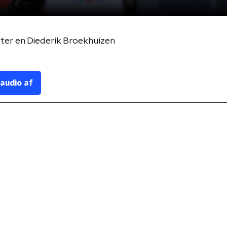
er en Diederik Broekhuizen
 audio af