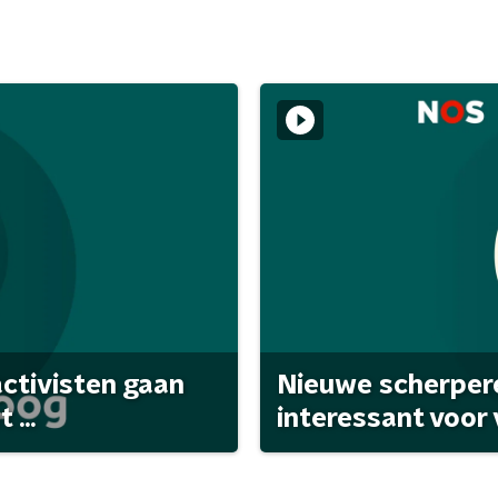
activisten gaan
Nieuwe scherpere
...
interessant voor