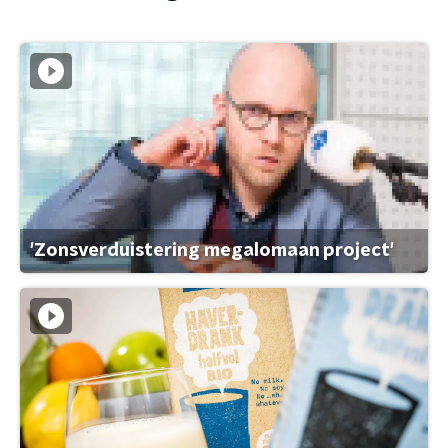
'Zonsverduistering megalomaan project'