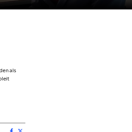
jden als
leit