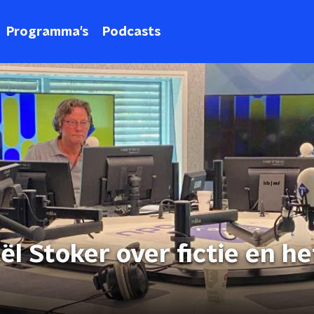
Programma's
Podcasts
ël Stoker over fictie en he