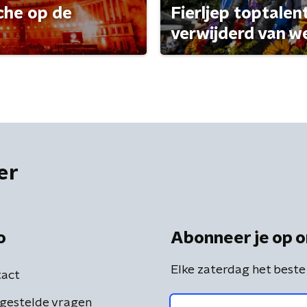
che op de
Fierljep toptalen
verwijderd van w
er
o
Abonneer je op o
Elke zaterdag het beste
act
gestelde vragen