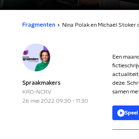
Fragmenten
Nina Polak en Michaël Stoker o
Een maand 
fictieschr
actualitei
Spraakmakers
deze. Schr
samen met 
KRO-NCRV
26 mei 2022 09:30 - 11:30
Speel