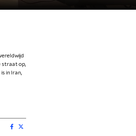
wereldwijd
 straat op,
s in Iran,