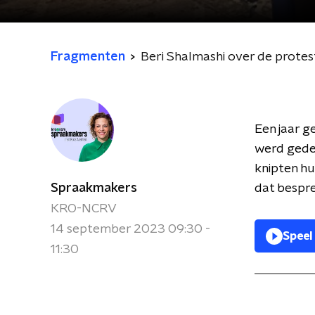
Fragmenten
Beri Shalmashi over de protest
Een jaar g
werd gedem
knipten hun
Spraakmakers
dat bespre
KRO-NCRV
14 september 2023 09:30 -
Speel
11:30