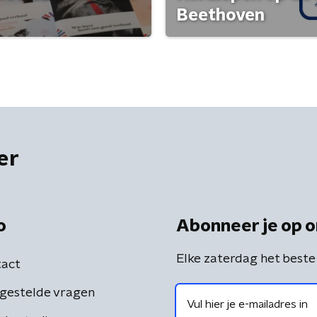
Beethoven
er
o
Abonneer je op o
Elke zaterdag het beste
act
gestelde vragen