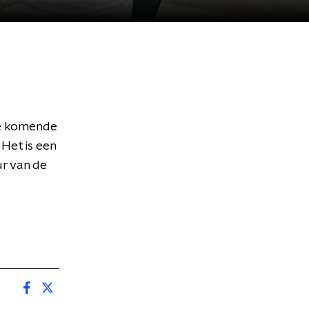
De komende
Het is een
ur van de