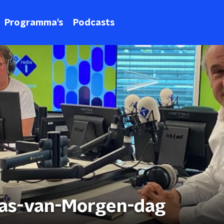
Programma's
Podcasts
aas-van-Morgen-dag