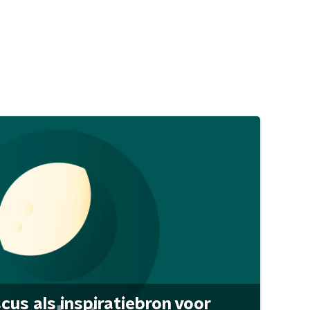
scus als inspiratiebron voor