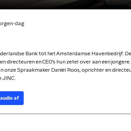
Morgen-dag
derlandse Bank tot het Amsterdamse Havenbedrijf. 
n directeuren en CEO's hun zetel over aan een jongere. 
 van onze Spraakmaker Daniël Roos, oprichter en directe
e JINC.
 audio af