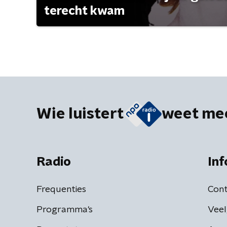
terecht kwam
Wie luistert
weet me
Radio
Inf
Frequenties
Cont
Programma's
Veel