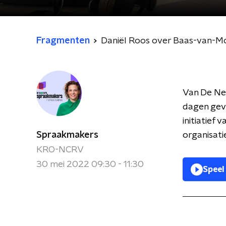
Fragmenten
Daniël Roos over Baas-van-
Van De Ne
dagen geve
initiatief
Spraakmakers
organisati
KRO-NCRV
30 mei 2022 09:30 - 11:30
Speel