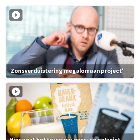
'Zonsverduistering megalomaan project'