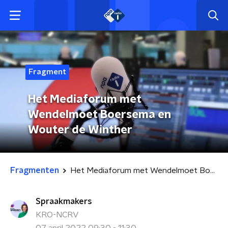
Fragment
Het Mediaforum met
Wendelmoet Boersema en
Wouter de Winther
Fragmenten
Het Mediaforum met Wendelmoet Boersema en Wouter de Winther
Spraakmakers
KRO-NCRV