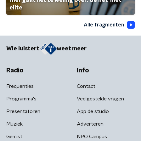
Hier gaat het te weinig over: de net-niet
elite
Alle fragmenten
Wie luistert
weet meer
Radio
Info
Frequenties
Contact
Programma's
Veelgestelde vragen
Presentatoren
App de studio
Muziek
Adverteren
Gemist
NPO Campus