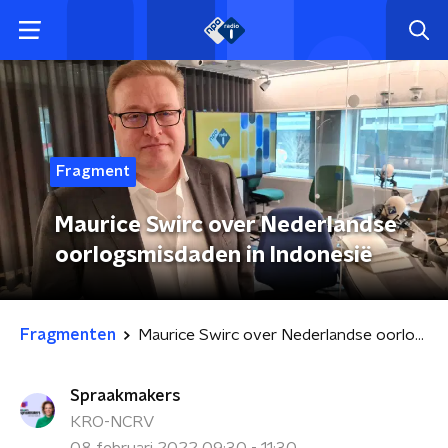
Fragment
Maurice Swirc over Nederlandse
oorlogsmisdaden in Indonesië
Fragmenten
Maurice Swirc over Nederlandse oorlogsmisdaden in Indonesië
Spraakmakers
KRO-NCRV