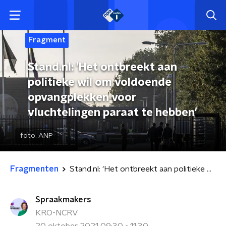
Fragment
Stand.nl: 'Het ontbreekt aan
politieke wil om voldoende
opvangplekken voor
vluchtelingen paraat te hebben'
foto:
ANP
Fragmenten
Stand.nl: 'Het ontbreekt aan politieke wil om voldoende opvangplekken voor vluchtelingen paraat te hebben'
Spraakmakers
KRO-NCRV