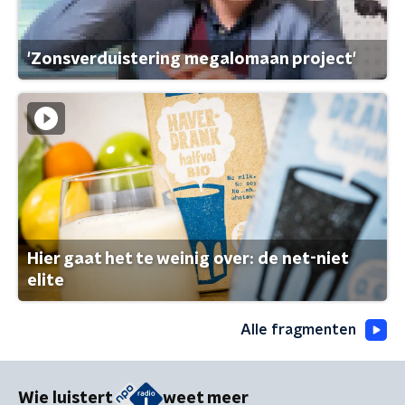
'Zonsverduistering megalomaan project'
Hier gaat het te weinig over: de net-niet
elite
Alle fragmenten
Wie luistert
weet meer