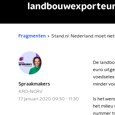
landbouwexporteur 
Fragmenten
Stand.nl: Nederland moet niet
De landbou
euro uitg
voedselex
Spraakmakers
minder voo
KRO-NCRV
17 januari 2020 09:30 - 11:30
Is het wen
het milieu
nummer twe