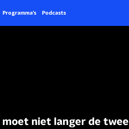
Programma's
Podcasts
d moet niet langer de twe