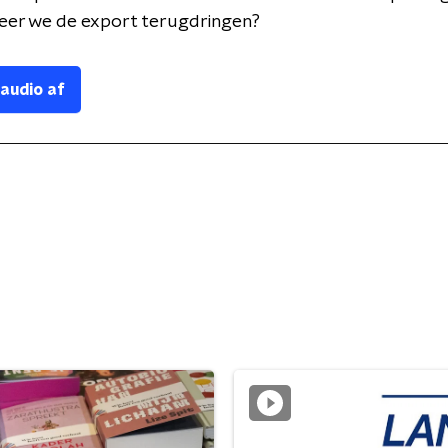
eer we de export terugdringen?
 audio af