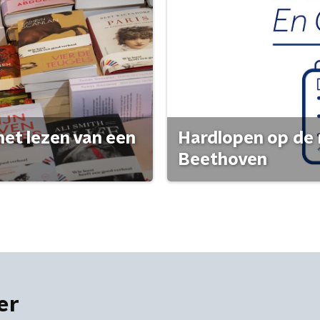
het lezen van een
Hardlopen op de 
Beethoven
er