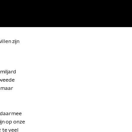
len zijn
miljard
tweede
, maar
en daarmee
ijn op onze
 te veel