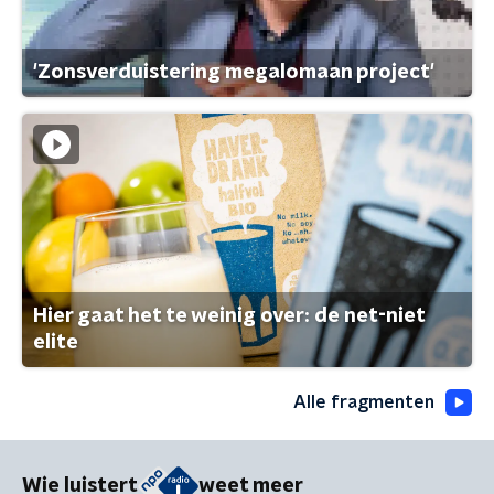
'Zonsverduistering megalomaan project'
Hier gaat het te weinig over: de net-niet
elite
Alle fragmenten
Wie luistert
weet meer