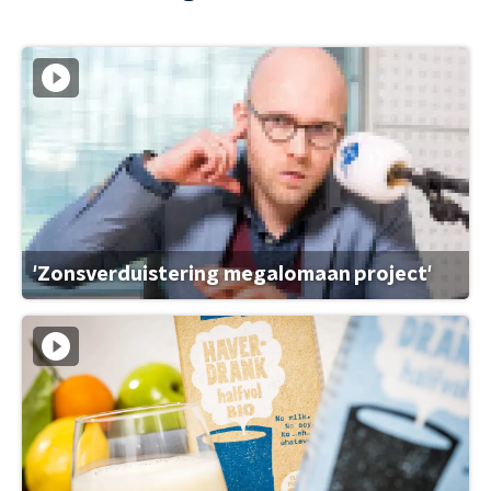
'Zonsverduistering megalomaan project'