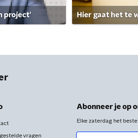
 project'
Hier gaat het te w
er
o
Abonneer je op o
Elke zaterdag het beste
act
gestelde vragen