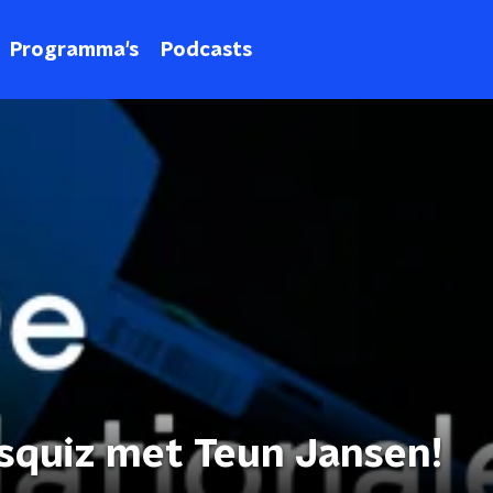
Programma's
Podcasts
squiz met Teun Jansen!