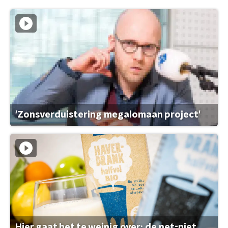
'Zonsverduistering megalomaan project'
Hier gaat het te weinig over: de net-niet