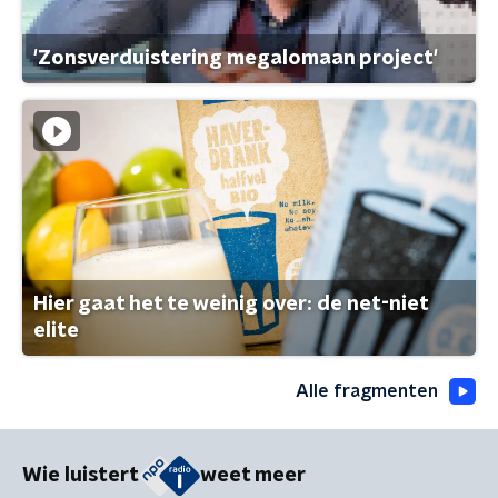
'Zonsverduistering megalomaan project'
Hier gaat het te weinig over: de net-niet
elite
Alle fragmenten
Wie luistert
weet meer