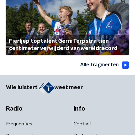
Fierljep toptalent Germ Terpstra tien
centimeter verwijderd van wereldrecord
Alle fragmenten
Wie luistert
weet meer
Radio
Info
Frequenties
Contact