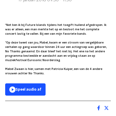
17 januari 2018 09:30 - 11:30
“Net ben ik bij Future Islands tijdens het toegift huilend afgedropen. Ik
was er alleen, een man merkte het op en besloot me het complete
concert lastig te vallen. Bij een van mijn favoriete bands.
”Op deze tweet van jou, Mabel, kwam er een stroom van vergelijkbare
verhalen op gang waardoor binnen 24 uur een actiegroep was geboren,
No Thanks genaamd. En daar bleef het niet bij. Het ene na het andere
programma besteedde er aandacht aan en vrijdag staan ze op
muziekfestival Eurosonic Noorderslag.
Mabel Zwaan is hier, samen met Patricia Kuiper, een van de 4 andere
vrouwen achter No Thanks.
Speel audio af