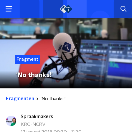
Fragment
'No thanks!'
Fragmenten
'No thanks!'
Spraakmakers
KRO-NCRV