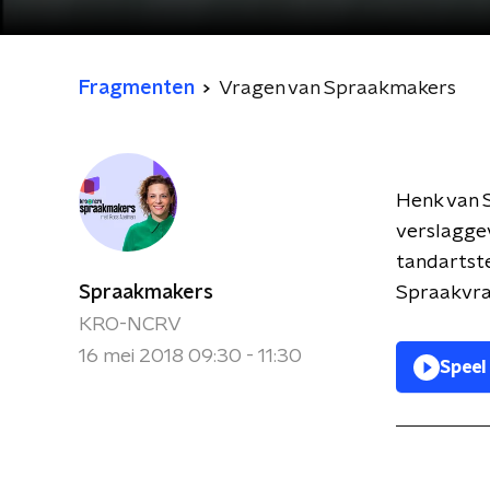
Fragmenten
Vragen van Spraakmakers
Henk van 
verslagge
tandartste
Spraakmakers
Spraakvr
KRO-NCRV
16 mei 2018 09:30 - 11:30
Speel