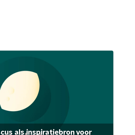
scus als inspiratiebron voor