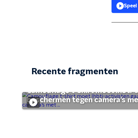
Speel
Recente fragmenten
Camouflage t-shirt moet lhbti-
beschermen tegen camera's met 