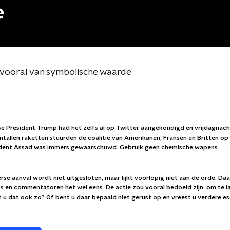
e
s vooral van symbolische waarde
e President Trump had het zelfs al op Twitter aangekondigd en vrijdagnach
ntallen raketten stuurden de coalitie van Amerikanen, Fransen en Britten op 
ident Assad was immers gewaarschuwd: Gebruik geen chemische wapens.
se aanval wordt niet uitgesloten, maar lijkt voorlopig niet aan de orde. Daa
s en commentatoren het wel eens. De actie zou vooral bedoeld zijn om te l
et u dat ook zo? Of bent u daar bepaald niet gerust op en vreest u verdere es