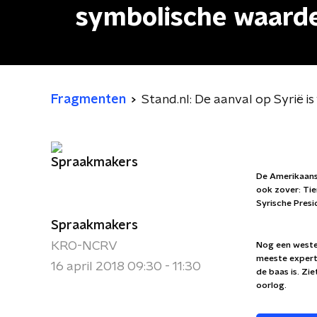
symbolische waard
Fragmenten
Stand.nl: De aanval op Syrië i
De Amerikaans
ook zover: Tie
Syrische Pres
Spraakmakers
KRO-NCRV
Nog een wester
meeste expert
16 april 2018 09:30 - 11:30
de baas is. Zi
oorlog.