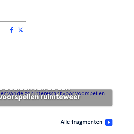
 beelden van de zon
 voorspellen ruimteweer
Alle fragmenten