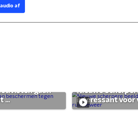
 audio af
activisten gaan
Nieuwe scherpere
...
interessant voor