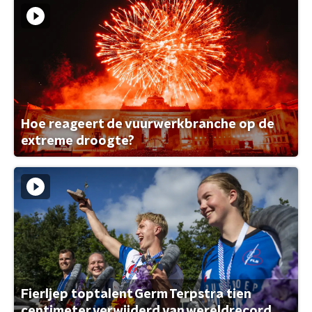
Hoe reageert de vuurwerkbranche op de
extreme droogte?
Fierljep toptalent Germ Terpstra tien
centimeter verwijderd van wereldrecord