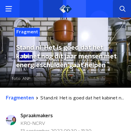
Fragment
Stand.nl: Het is goed dat het
kabinet nog dit jaar mensen met
energieschulden gaat helpen
foto:
ANP
Fragmenten
Stand.nl: Het is goed dat het kabinet nog dit jaar mensen met energieschulden gaat helpen
Spraakmakers
KRO-NCRV