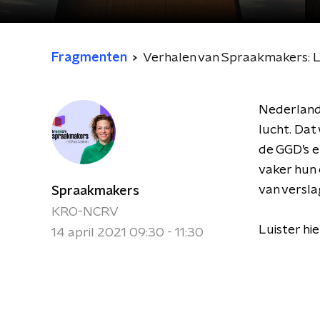
Fragmenten
Verhalen van Spraakmakers: Lu
Nederland
lucht. Dat
de GGD’s e
vaker hun 
van versl
Spraakmakers
KRO-NCRV
Luister hi
14 april 2021 09:30 - 11:30