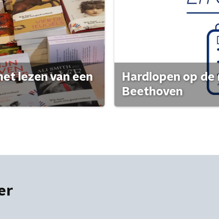
het lezen van een
Hardlopen op de 
Beethoven
er