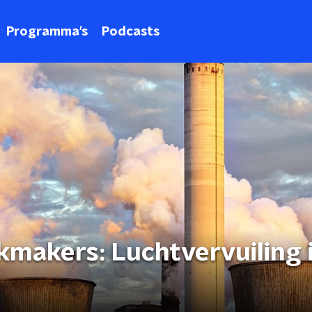
Programma's
Podcasts
kmakers: Luchtvervuiling 