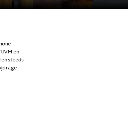
chone
 RIVM en
ffen steeds
bijdrage